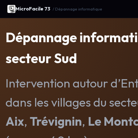
MicroFacile 73
/ Dépannage informatique
Dépannage informatiq
secteur Sud
Intervention autour d’En
dans les villages du sect
Aix
,
Trévignin
,
Le Montc