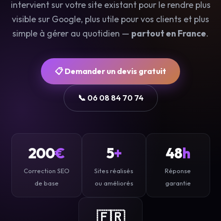
intervient sur votre site existant pour le rendre plus
visible sur Google, plus utile pour vos clients et plus
simple à gérer au quotidien —
partout en France
.
📋 Demander un devis gratuit
📞 06 08 84 70 74
200
€
5
+
48
h
Correction SEO
Sites réalisés
Réponse
de base
ou améliorés
garantie
🇫🇷